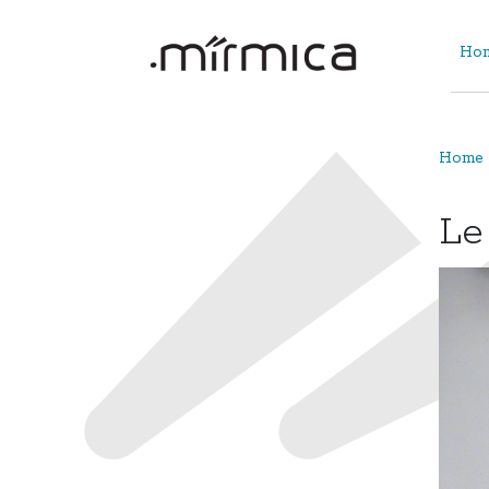
Hom
Home 
Le