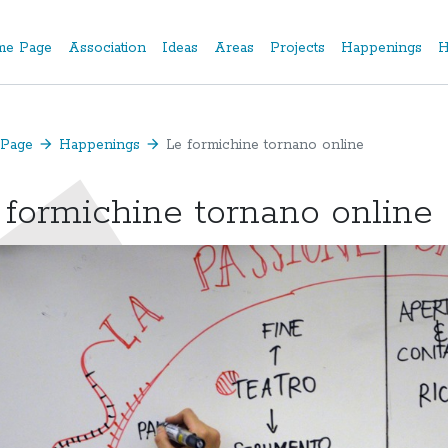
e Page
Association
Ideas
Areas
Projects
Happenings
H
Page
arrow_forward
Happenings
arrow_forward
Le formichine tornano online
 formichine tornano online