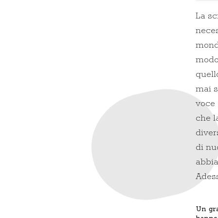
La sc
neces
mondo
modo 
quell
mai s
voce 
che l
diver
di nu
abbia
Adess
Un gra