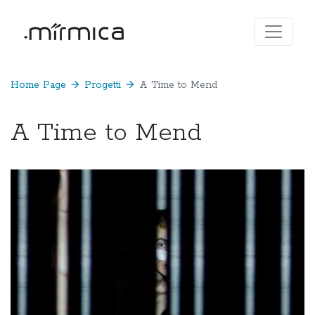
Home Page
arrow_forward
Progetti
arrow_forward
A Time to Mend
A Time to Mend