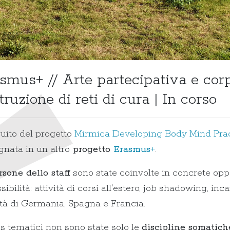
smus+ // Arte partecipativa e corp
truzione di reti di cura | In corso
uito del progetto
Mirmica Developing Body Mind Pra
nata in un altro
progetto
Erasmus
+
.
rsone dello staff
sono state coinvolte in concrete oppo
sibilità: attività di corsi all'estero, job shadowing, in
ità di Germania, Spagna e Francia.
us tematici non sono state solo le
discipline somatich