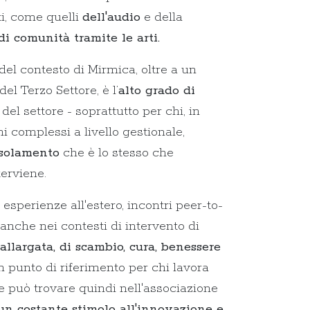
ti, come quelli
dell'audio
e della
di comunità tramite le arti.
 del contesto di Mirmica, oltre a un
el Terzo Settore, è l’
alto grado di
del settore - soprattutto per chi, in
mi complessi a livello gestionale,
isolamento
che è lo stesso che
terviene.
i esperienze all'estero, incontri peer-to-
i anche nei contesti di intervento di
allargata, di scambio, cura, benessere
n punto di riferimento per chi lavora
he può trovare quindi nell'associazione
un costante stimolo all'innovazione e