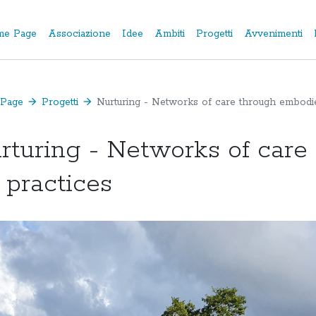
e Page
Associazione
Idee
Ambiti
Progetti
Avvenimenti
Page
arrow_forward
Progetti
arrow_forward
Nurturing - Networks of care through embodie
rturing - Networks of car
t practices