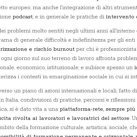
tto europeo; ma anche l'integrazione di altri strumen
zione
podcast
, e in generale le pratiche di
intervento 
ei problemi molto sentiti negli ultimi anni all'interno
ama di generale difficoltà e indefinitezza per gli enti d
rizzazione e rischio burnout
per chi è professionista 
a, ogni giorno sul suo terreno di lavoro affronta proble
ionale, economico, istituzionale; e subisce spesso un
terizza i contesti in emarginazione sociale in cui si in
verso un piano di azioni internazionali e locali, fatto d
in Italia, condivisioni di pratiche, percorsi e riflession
ca, si è dato vita a una
piattaforma-rete, sempre più 
scita rivolta ai lavoratori e lavoratrici del settore
. U
ambito della formazione culturale, artistica, sociale, c
ossibilità di formazione permanente e orizzontale, 