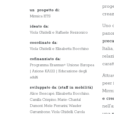
proge
un progetto di:
crea
Mirmica ETS
Uno d
ideato da:
Viola Ghidelli e Raffaele Rezzonico
panor
preca
coordinato da:
Itali
Viola Ghidelli e Elisabetta Bocchino
relaz
cofinanziato da:
carat
Programma Erasmus+ Unione Europea
| Azione KA122 | Educazione degli
Attra
adulti
peer 
sviluppato da: (staff in mobilità)
Mirmi
Alice Bescapè, Elisabetta Bocchino,
e cre
Camilla Crispino, Marie-Chantal
nell'
Dumont, Mele Ferrarini, Wauder
Garrambone, Viola Ghidelli, Carola
una
p