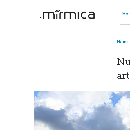
Hom
Home 
Nu
ar